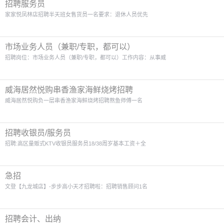
招聘服务员
家家悦凤林店招聘半天班女售货员一名要求：退休人员优先
市场业务人员（兼职/专职，都可以）
招聘岗位：市场业务人员（兼职/专职，都可以）工作内容：从事威
威海居然悦购串香渔家海鲜烧烤招聘
威海居然悦购负一层串香渔家海鲜烧烤招聘熬鱼师傅一名
招聘收银员/服务员
招聘:高区量贩式KTV收银员服务员18/38周岁基本工资＋全
急招
文登【九龙城店】-步步高小天才招聘啦：招聘销售顾问1名
招聘会计、出纳