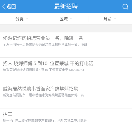
最新招聘
返回
分类
区域
月薪
首页
佟源记炸肉招聘营业员一名，晚班一名
至海港湾负一层最东侧佟源记炸肉店招聘营业员一名，晚班
招人 烧烤师傅 5.到10. 位置荣城 干的打电话
位置荣城招烧烤师傅时间5.到10.工资面议电话136646751
威海居然悦购串香渔家海鲜烧烤招聘
威海居然悦购负一层串香渔家海鲜烧烤招聘熬鱼师傅一名
招工
招干**计件工资宝妈或55岁左右都行，地址文登二中河堤路