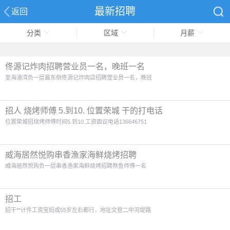
最新招聘
返回
分类
区域
月薪
首页
佟源记炸肉招聘营业员一名，晚班一名
至海港湾负一层最东侧佟源记炸肉店招聘营业员一名，晚班
招人 烧烤师傅 5.到10. 位置荣城 干的打电话
位置荣城招烧烤师傅时间5.到10.工资面议电话136646751
威海居然悦购串香渔家海鲜烧烤招聘
威海居然悦购负一层串香渔家海鲜烧烤招聘熬鱼师傅一名
招工
招干**计件工资宝妈或55岁左右都行，地址文登二中河堤路