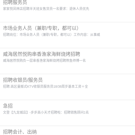
招聘服务员
家家悦凤林店招聘半天班女售货员一名要求：退休人员优先
市场业务人员（兼职/专职，都可以）
招聘岗位：市场业务人员（兼职/专职，都可以）工作内容：从事威
威海居然悦购串香渔家海鲜烧烤招聘
威海居然悦购负一层串香渔家海鲜烧烤招聘熬鱼师傅一名
招聘收银员/服务员
招聘:高区量贩式KTV收银员服务员18/38周岁基本工资＋全
急招
文登【九龙城店】-步步高小天才招聘啦：招聘销售顾问1名
招聘会计、出纳